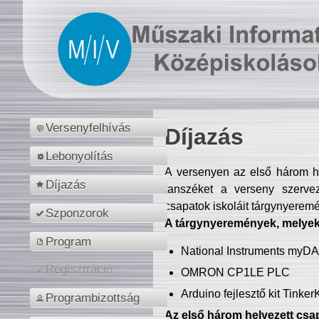
Versenyfelhívás
Díjazás
Lebonyolítás
A versenyen az első három hel
Díjazás
tanszéket a verseny szerve
csapatok iskoláit tárgynyeremé
Szponzorok
A tárgynyeremények, melyekb
Program
National Instruments myD
Regisztráció
OMRON CP1LE PLC
Arduino fejlesztő kit Tinke
Programbizottság
Az első három helyezett csap