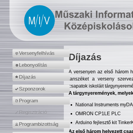
Versenyfelhívás
Díjazás
Lebonyolítás
A versenyen az első három hel
Díjazás
tanszéket a verseny szerve
csapatok iskoláit tárgynyeremé
Szponzorok
A tárgynyeremények, melyekb
Program
National Instruments myD
Regisztráció
OMRON CP1LE PLC
Arduino fejlesztő kit Tinke
Programbizottság
Az első három helyezett csap