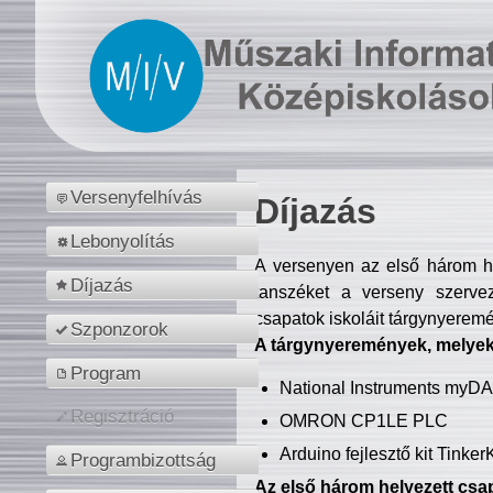
Versenyfelhívás
Díjazás
Lebonyolítás
A versenyen az első három hel
Díjazás
tanszéket a verseny szerve
csapatok iskoláit tárgynyeremé
Szponzorok
A tárgynyeremények, melyekb
Program
National Instruments myD
Regisztráció
OMRON CP1LE PLC
Arduino fejlesztő kit Tinke
Programbizottság
Az első három helyezett csap