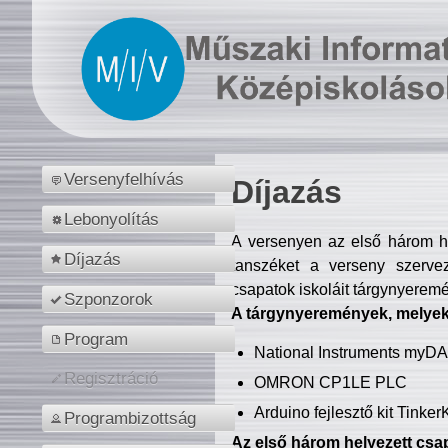
Versenyfelhívás
Díjazás
Lebonyolítás
A versenyen az első három hel
Díjazás
tanszéket a verseny szerve
csapatok iskoláit tárgynyeremé
Szponzorok
A tárgynyeremények, melyekb
Program
National Instruments myD
Regisztráció
OMRON CP1LE PLC
Arduino fejlesztő kit Tinke
Programbizottság
Az első három helyezett csap