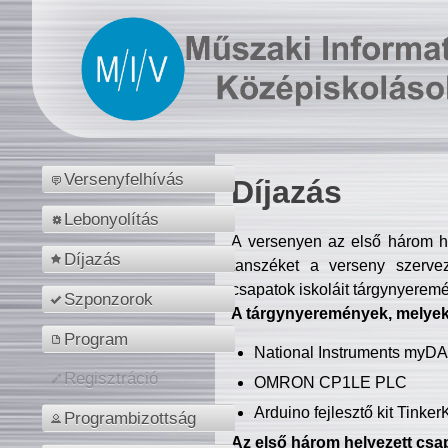
Versenyfelhívás
Díjazás
Lebonyolítás
A versenyen az első három hel
Díjazás
tanszéket a verseny szerve
csapatok iskoláit tárgynyeremé
Szponzorok
A tárgynyeremények, melyekb
Program
National Instruments myD
Regisztráció
OMRON CP1LE PLC
Arduino fejlesztő kit Tinke
Programbizottság
Az első három helyezett csap