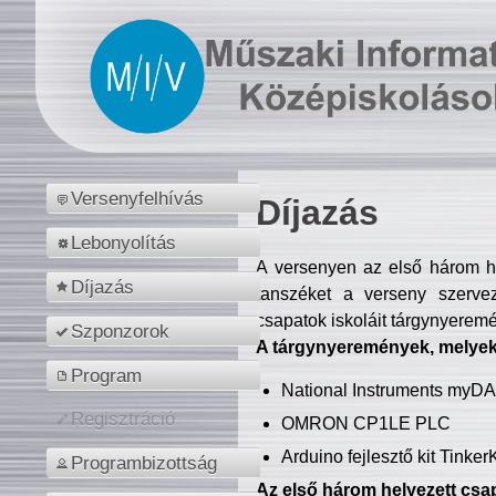
Versenyfelhívás
Díjazás
Lebonyolítás
A versenyen az első három hel
Díjazás
tanszéket a verseny szerve
csapatok iskoláit tárgynyeremé
Szponzorok
A tárgynyeremények, melyekb
Program
National Instruments myD
Regisztráció
OMRON CP1LE PLC
Arduino fejlesztő kit Tinke
Programbizottság
Az első három helyezett csap