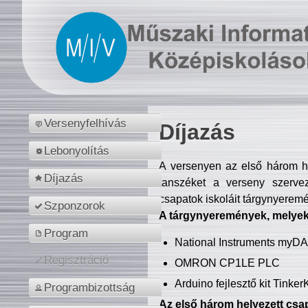
Versenyfelhívás
Díjazás
Lebonyolítás
A versenyen az első három hel
Díjazás
tanszéket a verseny szerve
csapatok iskoláit tárgynyeremé
Szponzorok
A tárgynyeremények, melyekb
Program
National Instruments myD
Regisztráció
OMRON CP1LE PLC
Arduino fejlesztő kit Tinke
Programbizottság
Az első három helyezett csap