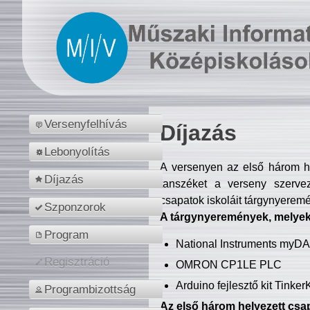
Versenyfelhívás
Díjazás
Lebonyolítás
A versenyen az első három hel
Díjazás
tanszéket a verseny szerve
csapatok iskoláit tárgynyeremé
Szponzorok
A tárgynyeremények, melyekb
Program
National Instruments myD
Regisztráció
OMRON CP1LE PLC
Arduino fejlesztő kit Tinke
Programbizottság
Az első három helyezett csap