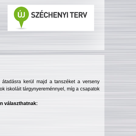
s átadásra kerül majd a tanszéket a verseny
ok iskoláit tárgynyereménnyel, míg a csapatok
n választhatnak: