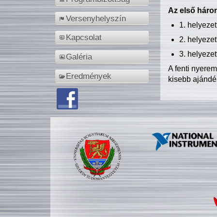
Az első három
Versenyhelyszín
1. helyeze
Kapcsolat
2. helyeze
3. helyeze
Galéria
A fenti nyere
Eredmények
kisebb ajándé