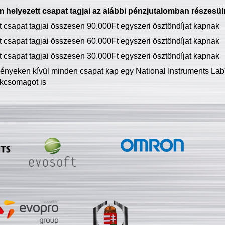
 helyezett csapat tagjai az alábbi pénzjutalomban részesül
tt csapat tagjai összesen 90.000Ft egyszeri ösztöndíjat kapnak
tt csapat tagjai összesen 60.000Ft egyszeri ösztöndíjat kapnak
tt csapat tagjai összesen 30.000Ft egyszeri ösztöndíjat kapnak
ményeken kívül minden csapat kap egy National Instruments LabV
kcsomagot is