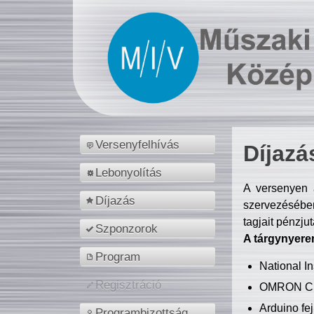
Versenyfelhívás
Díjazá
Lebonyolítás
A versenyen a
Díjazás
szervezésében
tagjait pénzju
Szponzorok
A tárgynyere
Program
National 
Regisztráció
OMRON C
Arduino fej
Programbizottság