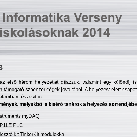
s
z első három helyezettet díjazzuk, valamint egy különdíj i
 támogató szponzor cégek jóvoltából. A helyezést elért csapat
talomban részesítjük.
mények, melyekből a kísérő tanárok a helyezés sorrendjébe
Instruments myDAQ
P1LE PLC
lesztő kit TinkerKit modulokkal