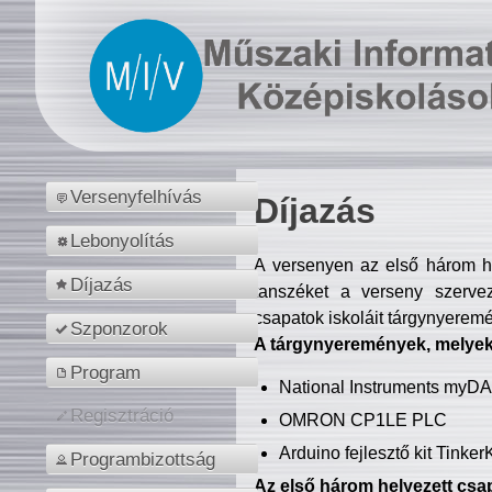
Versenyfelhívás
Díjazás
Lebonyolítás
A versenyen az első három hel
Díjazás
tanszéket a verseny szerve
csapatok iskoláit tárgynyeremé
Szponzorok
A tárgynyeremények, melyekb
Program
National Instruments myD
Regisztráció
OMRON CP1LE PLC
Arduino fejlesztő kit Tinke
Programbizottság
Az első három helyezett csap