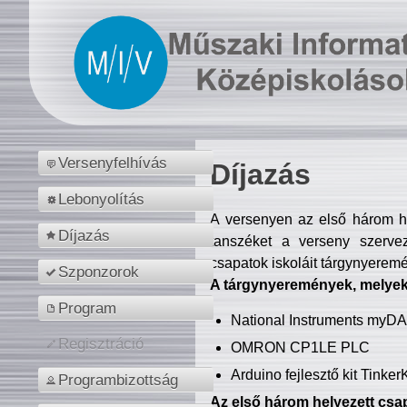
Versenyfelhívás
Díjazás
Lebonyolítás
A versenyen az első három hel
Díjazás
tanszéket a verseny szerve
csapatok iskoláit tárgynyeremé
Szponzorok
A tárgynyeremények, melyekb
Program
National Instruments myD
Regisztráció
OMRON CP1LE PLC
Arduino fejlesztő kit Tinke
Programbizottság
Az első három helyezett csap