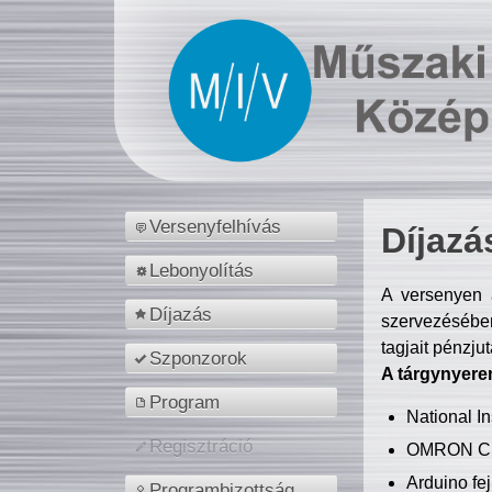
Versenyfelhívás
Díjazá
Lebonyolítás
A versenyen a
Díjazás
szervezésében
tagjait pénzju
Szponzorok
A tárgynyere
Program
National 
Regisztráció
OMRON C
Arduino fej
Programbizottság