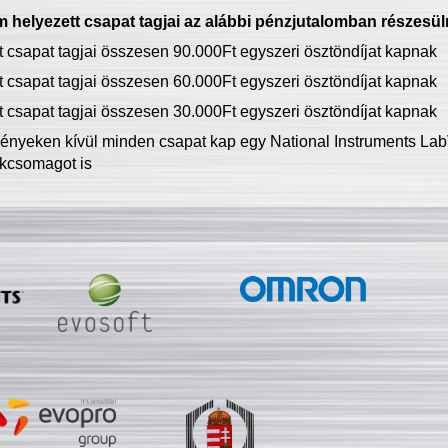
 helyezett csapat tagjai az alábbi pénzjutalomban részesül
tt csapat tagjai összesen 90.000Ft egyszeri ösztöndíjat kapnak
tt csapat tagjai összesen 60.000Ft egyszeri ösztöndíjat kapnak
tt csapat tagjai összesen 30.000Ft egyszeri ösztöndíjat kapnak
ményeken kívül minden csapat kap egy National Instruments LabV
kcsomagot is