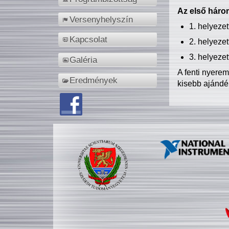
Az első három
Versenyhelyszín
1. helyeze
Kapcsolat
2. helyeze
3. helyeze
Galéria
A fenti nyere
Eredmények
kisebb ajándé