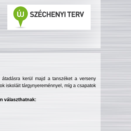
s átadásra kerül majd a tanszéket a verseny
ok iskoláit tárgynyereménnyel, míg a csapatok
n választhatnak: