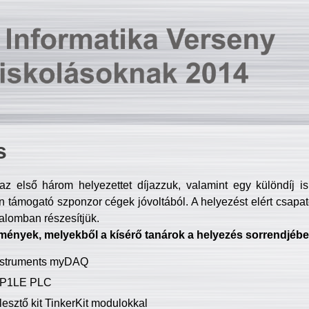
s
z első három helyezettet díjazzuk, valamint egy különdíj i
 támogató szponzor cégek jóvoltából. A helyezést elért csapat
talomban részesítjük.
mények, melyekből a kísérő tanárok a helyezés sorrendjébe
Instruments myDAQ
P1LE PLC
lesztő kit TinkerKit modulokkal