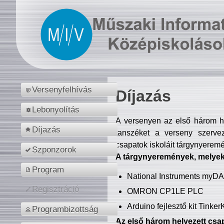
Versenyfelhívás
Díjazás
Lebonyolítás
A versenyen az első három hel
Díjazás
tanszéket a verseny szerve
csapatok iskoláit tárgynyeremé
Szponzorok
A tárgynyeremények, melyekb
Program
National Instruments myD
Regisztráció
OMRON CP1LE PLC
Arduino fejlesztő kit Tinke
Programbizottság
Az első három helyezett csap