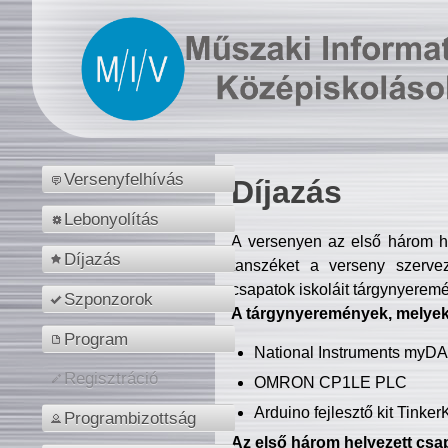
Versenyfelhívás
Díjazás
Lebonyolítás
A versenyen az első három hel
Díjazás
tanszéket a verseny szerve
csapatok iskoláit tárgynyeremé
Szponzorok
A tárgynyeremények, melyekb
Program
National Instruments myD
Regisztráció
OMRON CP1LE PLC
Arduino fejlesztő kit Tinke
Programbizottság
Az első három helyezett csap