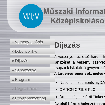
Versenyfelhívás
Díjazás
Lebonyolítás
A versenyen az első három hel
Díjazás
tanszéket a verseny szerve
csapatok iskoláit tárgynyeremé
Szponzorok
A tárgynyeremények, melyekb
Program
National Instruments myD
Regisztráció
OMRON CP1LE PLC
Arduino fejlesztő kit Tinke
Programbizottság
Az első három helyezett csap