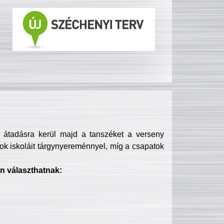
s átadásra kerül majd a tanszéket a verseny
ok iskoláit tárgynyereménnyel, míg a csapatok
n választhatnak: