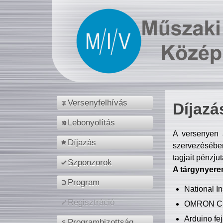
Versenyfelhívás
Díjazá
Lebonyolítás
A versenyen a
Díjazás
szervezésében
tagjait pénzju
Szponzorok
A tárgynyere
Program
National 
Regisztráció
OMRON C
Arduino fej
Programbizottság