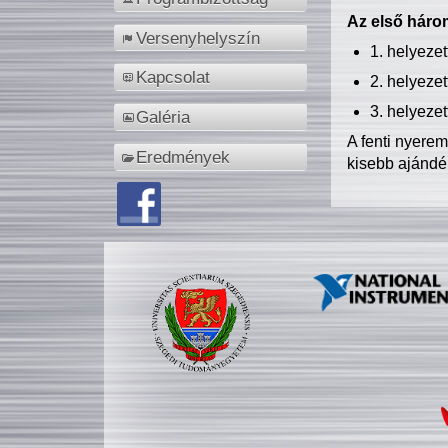
Az első három
Versenyhelyszín
1. helyeze
Kapcsolat
2. helyeze
3. helyeze
Galéria
A fenti nyere
Eredmények
kisebb ajándé