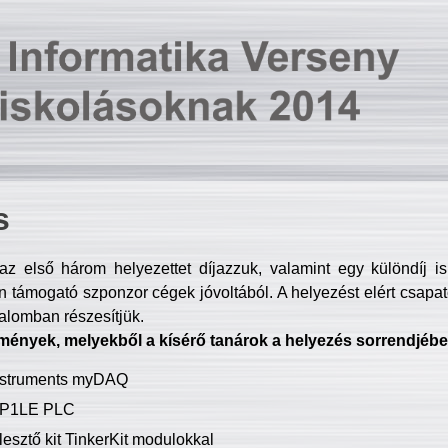
s
z első három helyezettet díjazzuk, valamint egy különdíj i
 támogató szponzor cégek jóvoltából. A helyezést elért csapat
talomban részesítjük.
mények, melyekből a kísérő tanárok a helyezés sorrendjébe
Instruments myDAQ
P1LE PLC
lesztő kit TinkerKit modulokkal