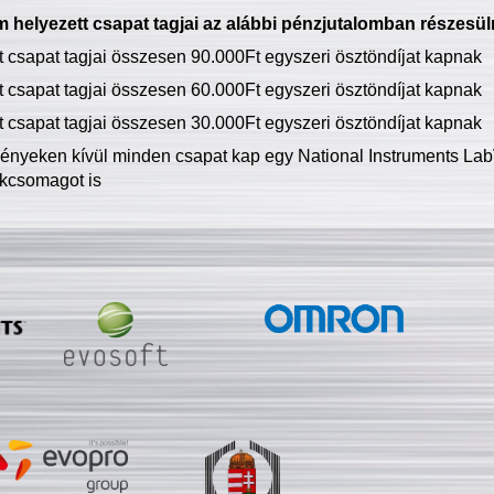
 helyezett csapat tagjai az alábbi pénzjutalomban részesül
tt csapat tagjai összesen 90.000Ft egyszeri ösztöndíjat kapnak
tt csapat tagjai összesen 60.000Ft egyszeri ösztöndíjat kapnak
tt csapat tagjai összesen 30.000Ft egyszeri ösztöndíjat kapnak
ményeken kívül minden csapat kap egy National Instruments LabV
kcsomagot is