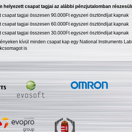
 helyezett csapat tagjai az alábbi pénzjutalomban részesül
tt csapat tagjai összesen 90.000Ft egyszeri ösztöndíjat kapnak
tt csapat tagjai összesen 60.000Ft egyszeri ösztöndíjat kapnak
tt csapat tagjai összesen 30.000Ft egyszeri ösztöndíjat kapnak
ményeken kívül minden csapat kap egy National Instruments LabV
kcsomagot is