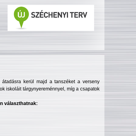
s átadásra kerül majd a tanszéket a verseny
ok iskoláit tárgynyereménnyel, míg a csapatok
n választhatnak: