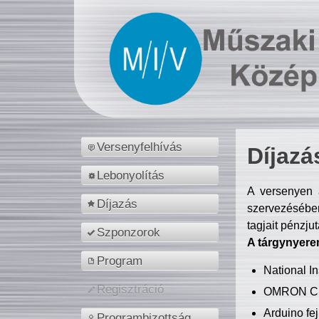
Versenyfelhívás
Díjazá
Lebonyolítás
A versenyen a
Díjazás
szervezésében
tagjait pénzju
Szponzorok
A tárgynyere
Program
National 
Regisztráció
OMRON C
Arduino fej
Programbizottság