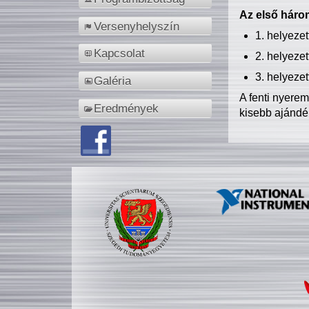
Az első három
Versenyhelyszín
1. helyeze
Kapcsolat
2. helyeze
3. helyeze
Galéria
A fenti nyere
Eredmények
kisebb ajándé