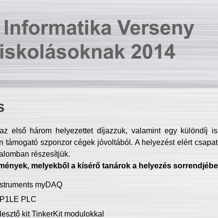
s
z első három helyezettet díjazzuk, valamint egy különdíj i
 támogató szponzor cégek jóvoltából. A helyezést elért csapat
talomban részesítjük.
mények, melyekből a kísérő tanárok a helyezés sorrendjébe
Instruments myDAQ
P1LE PLC
lesztő kit TinkerKit modulokkal