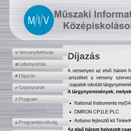
Versenyfelhívás
Díjazás
Lebonyolítás
A versenyen az első három hel
Díjazás
tanszéket a verseny szerve
csapatok iskoláit tárgynyeremé
Szponzorok
A tárgynyeremények, melyekb
Program
National Instruments myD
Regisztráció
OMRON CP1LE PLC
Arduino fejlesztő kit Tinke
Programbizottság
Az első három helyezett csap