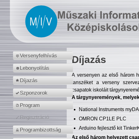
Versenyfelhívás
Díjazás
Lebonyolítás
A versenyen az első három hel
Díjazás
tanszéket a verseny szerve
csapatok iskoláit tárgynyeremé
Szponzorok
A tárgynyeremények, melyekb
Program
National Instruments myD
Regisztráció
OMRON CP1LE PLC
Arduino fejlesztő kit Tinke
Programbizottság
Az első három helyezett csap