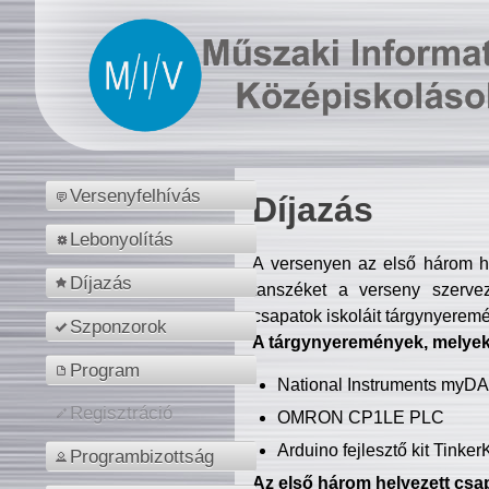
Versenyfelhívás
Díjazás
Lebonyolítás
A versenyen az első három hel
Díjazás
tanszéket a verseny szerve
csapatok iskoláit tárgynyeremé
Szponzorok
A tárgynyeremények, melyekb
Program
National Instruments myD
Regisztráció
OMRON CP1LE PLC
Arduino fejlesztő kit Tinke
Programbizottság
Az első három helyezett csap