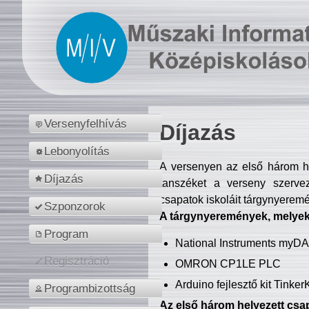
Versenyfelhívás
Díjazás
Lebonyolítás
A versenyen az első három hel
Díjazás
tanszéket a verseny szerve
csapatok iskoláit tárgynyeremé
Szponzorok
A tárgynyeremények, melyekb
Program
National Instruments myD
Regisztráció
OMRON CP1LE PLC
Arduino fejlesztő kit Tinke
Programbizottság
Az első három helyezett csap