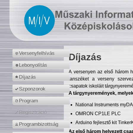
Versenyfelhívás
Díjazás
Lebonyolítás
A versenyen az első három hel
Díjazás
tanszéket a verseny szerve
csapatok iskoláit tárgynyeremé
Szponzorok
A tárgynyeremények, melyekb
Program
National Instruments myD
Regisztráció
OMRON CP1LE PLC
Arduino fejlesztő kit Tinke
Programbizottság
Az első három helyezett csap