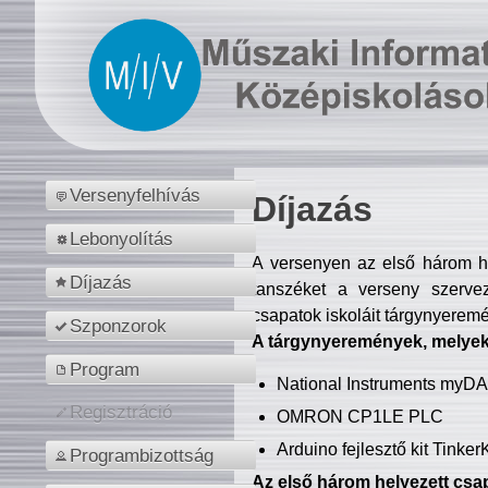
Versenyfelhívás
Díjazás
Lebonyolítás
A versenyen az első három hel
Díjazás
tanszéket a verseny szerve
csapatok iskoláit tárgynyeremé
Szponzorok
A tárgynyeremények, melyekb
Program
National Instruments myD
Regisztráció
OMRON CP1LE PLC
Arduino fejlesztő kit Tinke
Programbizottság
Az első három helyezett csap