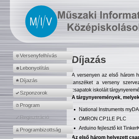
Versenyfelhívás
Díjazás
Lebonyolítás
A versenyen az első három hel
Díjazás
tanszéket a verseny szerve
csapatok iskoláit tárgynyeremé
Szponzorok
A tárgynyeremények, melyekb
Program
National Instruments myD
Regisztráció
OMRON CP1LE PLC
Arduino fejlesztő kit Tinke
Programbizottság
Az első három helyezett csap