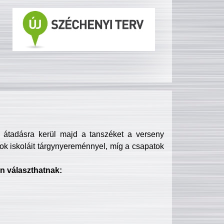
s átadásra kerül majd a tanszéket a verseny
ok iskoláit tárgynyereménnyel, míg a csapatok
n választhatnak: