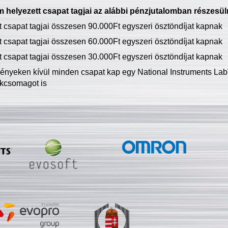
 helyezett csapat tagjai az alábbi pénzjutalomban részesül
tt csapat tagjai összesen 90.000Ft egyszeri ösztöndíjat kapnak
tt csapat tagjai összesen 60.000Ft egyszeri ösztöndíjat kapnak
tt csapat tagjai összesen 30.000Ft egyszeri ösztöndíjat kapnak
ményeken kívül minden csapat kap egy National Instruments LabV
kcsomagot is