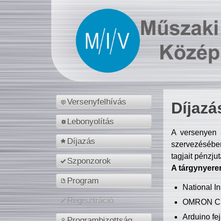
Versenyfelhívás
Díjazá
Lebonyolítás
A versenyen a
Díjazás
szervezésében
tagjait pénzju
Szponzorok
A tárgynyere
Program
National 
Regisztráció
OMRON C
Arduino fej
Programbizottság