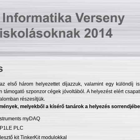
s
z első három helyezettet díjazzuk, valamint egy különdíj i
 támogató szponzor cégek jóvoltából. A helyezést elért csapat
talomban részesítjük.
mények, melyekből a kísérő tanárok a helyezés sorrendjébe
Instruments myDAQ
P1LE PLC
lesztő kit TinkerKit modulokkal