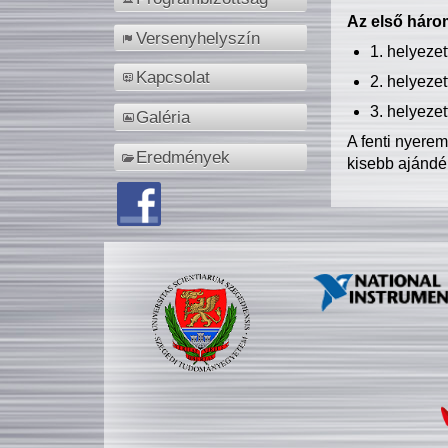
Az első három
Versenyhelyszín
1. helyeze
Kapcsolat
2. helyeze
3. helyeze
Galéria
A fenti nyere
Eredmények
kisebb ajándé