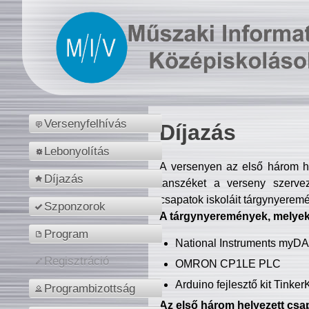
Versenyfelhívás
Díjazás
Lebonyolítás
A versenyen az első három hel
Díjazás
tanszéket a verseny szerve
csapatok iskoláit tárgynyeremé
Szponzorok
A tárgynyeremények, melyekb
Program
National Instruments myD
Regisztráció
OMRON CP1LE PLC
Arduino fejlesztő kit Tinke
Programbizottság
Az első három helyezett csap