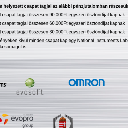
 helyezett csapat tagjai az alábbi pénzjutalomban részesül
tt csapat tagjai összesen 90.000Ft egyszeri ösztöndíjat kapnak
tt csapat tagjai összesen 60.000Ft egyszeri ösztöndíjat kapnak
tt csapat tagjai összesen 30.000Ft egyszeri ösztöndíjat kapnak
ményeken kívül minden csapat kap egy National Instruments LabV
kcsomagot is