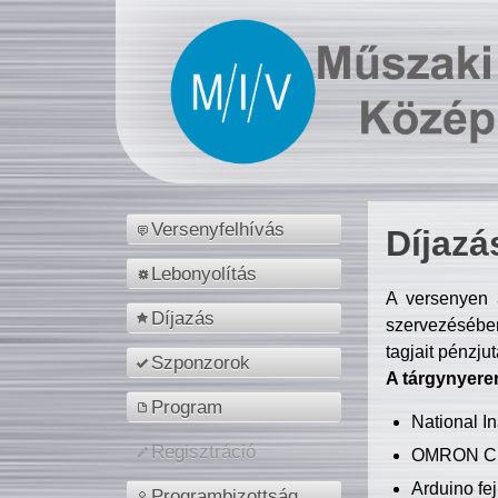
Versenyfelhívás
Díjazá
Lebonyolítás
A versenyen a
Díjazás
szervezésében
tagjait pénzju
Szponzorok
A tárgynyere
Program
National 
Regisztráció
OMRON C
Arduino fej
Programbizottság