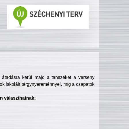
s átadásra kerül majd a tanszéket a verseny
ok iskoláit tárgynyereménnyel, míg a csapatok
n választhatnak: