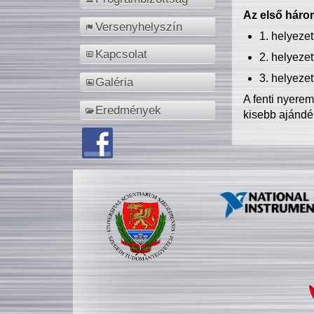
Az első három
Versenyhelyszín
1. helyeze
Kapcsolat
2. helyeze
3. helyeze
Galéria
A fenti nyere
Eredmények
kisebb ajándé