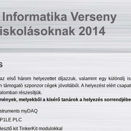
s
z első három helyezettet díjazzuk, valamint egy különdíj i
 támogató szponzor cégek jóvoltából. A helyezést elért csapat
talomban részesítjük.
mények, melyekből a kísérő tanárok a helyezés sorrendjébe
Instruments myDAQ
P1LE PLC
lesztő kit TinkerKit modulokkal