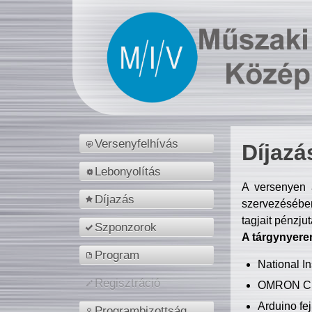
Versenyfelhívás
Díjazá
Lebonyolítás
A versenyen a
Díjazás
szervezésében
tagjait pénzju
Szponzorok
A tárgynyere
Program
National 
Regisztráció
OMRON C
Arduino fej
Programbizottság