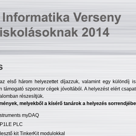
s
z első három helyezettet díjazzuk, valamint egy különdíj i
 támogató szponzor cégek jóvoltából. A helyezést elért csapat
talomban részesítjük.
mények, melyekből a kísérő tanárok a helyezés sorrendjébe
Instruments myDAQ
P1LE PLC
lesztő kit TinkerKit modulokkal