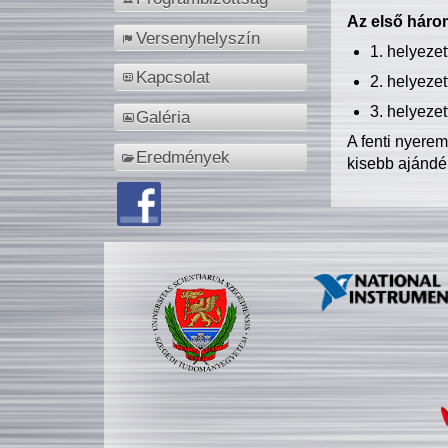
Az első három
Versenyhelyszín
1. helyeze
Kapcsolat
2. helyeze
3. helyeze
Galéria
A fenti nyere
Eredmények
kisebb ajándé