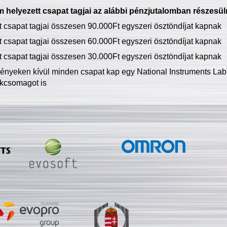
 helyezett csapat tagjai az alábbi pénzjutalomban részesül
tt csapat tagjai összesen 90.000Ft egyszeri ösztöndíjat kapnak
tt csapat tagjai összesen 60.000Ft egyszeri ösztöndíjat kapnak
tt csapat tagjai összesen 30.000Ft egyszeri ösztöndíjat kapnak
ményeken kívül minden csapat kap egy National Instruments LabV
kcsomagot is