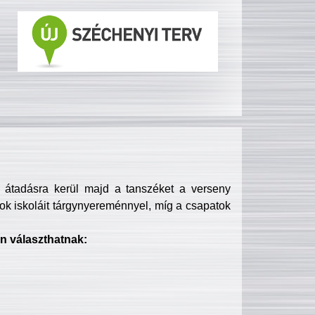
s átadásra kerül majd a tanszéket a verseny
ok iskoláit tárgynyereménnyel, míg a csapatok
n választhatnak: