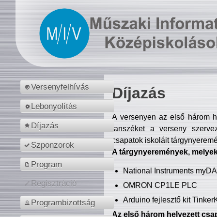
Versenyfelhívás
Díjazás
Lebonyolítás
A versenyen az első három hel
Díjazás
tanszéket a verseny szerve
csapatok iskoláit tárgynyeremé
Szponzorok
A tárgynyeremények, melyekb
Program
National Instruments myD
Regisztráció
OMRON CP1LE PLC
Arduino fejlesztő kit Tinke
Programbizottság
Az első három helyezett csap