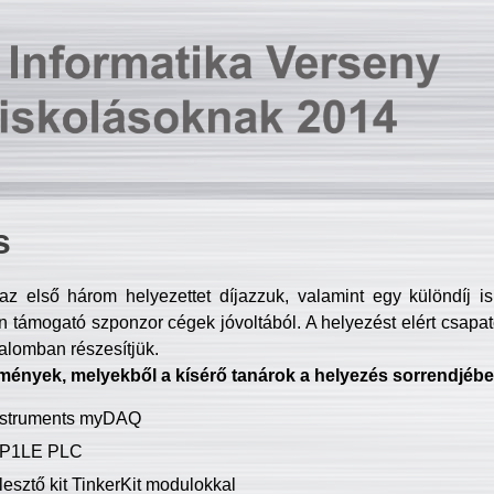
s
z első három helyezettet díjazzuk, valamint egy különdíj i
 támogató szponzor cégek jóvoltából. A helyezést elért csapat
talomban részesítjük.
mények, melyekből a kísérő tanárok a helyezés sorrendjébe
Instruments myDAQ
P1LE PLC
lesztő kit TinkerKit modulokkal