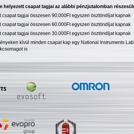
 helyezett csapat tagjai az alábbi pénzjutalomban részesül
tt csapat tagjai összesen 90.000Ft egyszeri ösztöndíjat kapnak
tt csapat tagjai összesen 60.000Ft egyszeri ösztöndíjat kapnak
tt csapat tagjai összesen 30.000Ft egyszeri ösztöndíjat kapnak
ményeken kívül minden csapat kap egy National Instruments LabV
kcsomagot is