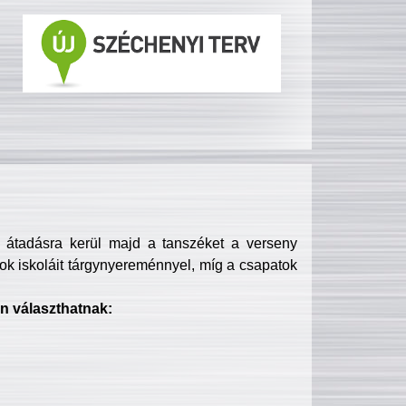
s átadásra kerül majd a tanszéket a verseny
ok iskoláit tárgynyereménnyel, míg a csapatok
n választhatnak: