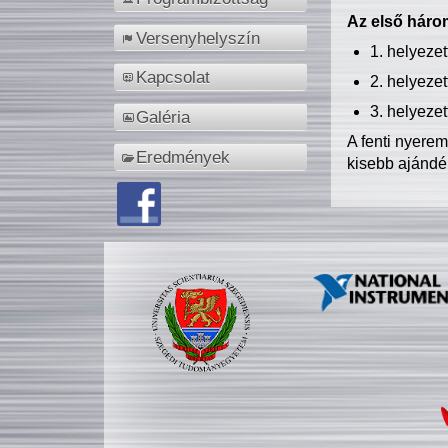
Az első három
Versenyhelyszín
1. helyeze
Kapcsolat
2. helyeze
3. helyeze
Galéria
A fenti nyere
Eredmények
kisebb ajándé