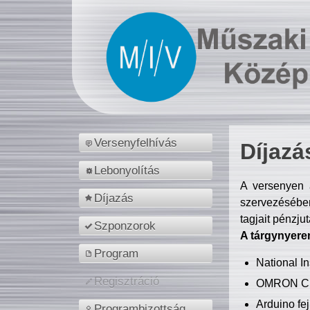
Versenyfelhívás
Díjazá
Lebonyolítás
A versenyen a
Díjazás
szervezésében
tagjait pénzju
Szponzorok
A tárgynyere
Program
National 
Regisztráció
OMRON C
Arduino fej
Programbizottság