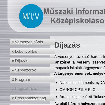
Versenyfelhívás
Díjazás
Lebonyolítás
A versenyen az első három hel
Díjazás
tanszéket a verseny szerve
csapatok iskoláit tárgynyeremé
Szponzorok
A tárgynyeremények, melyekb
Program
National Instruments myD
Regisztráció
OMRON CP1LE PLC
Arduino fejlesztő kit Tinke
Programbizottság
Az első három helyezett csap