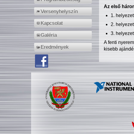
Az első három
Versenyhelyszín
1. helyeze
Kapcsolat
2. helyeze
3. helyeze
Galéria
A fenti nyere
Eredmények
kisebb ajándé