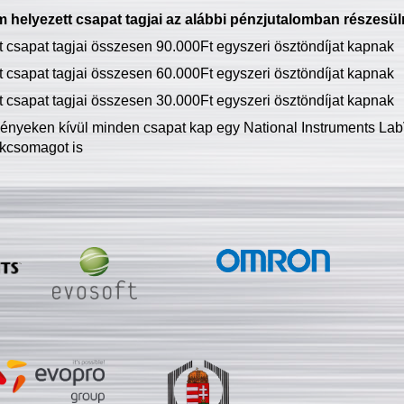
 helyezett csapat tagjai az alábbi pénzjutalomban részesül
tt csapat tagjai összesen 90.000Ft egyszeri ösztöndíjat kapnak
tt csapat tagjai összesen 60.000Ft egyszeri ösztöndíjat kapnak
tt csapat tagjai összesen 30.000Ft egyszeri ösztöndíjat kapnak
ményeken kívül minden csapat kap egy National Instruments LabV
kcsomagot is