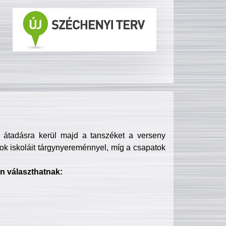
s átadásra kerül majd a tanszéket a verseny
ok iskoláit tárgynyereménnyel, míg a csapatok
n választhatnak: