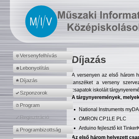
Versenyfelhívás
Díjazás
Lebonyolítás
A versenyen az első három hel
Díjazás
tanszéket a verseny szerve
csapatok iskoláit tárgynyeremé
Szponzorok
A tárgynyeremények, melyekb
Program
National Instruments myD
Regisztráció
OMRON CP1LE PLC
Arduino fejlesztő kit Tinke
Programbizottság
Az első három helyezett csap