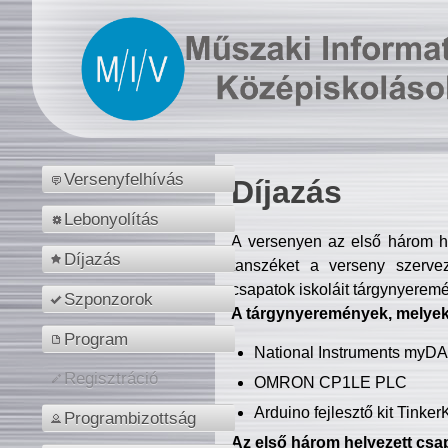
Versenyfelhívás
Díjazás
Lebonyolítás
A versenyen az első három hel
Díjazás
tanszéket a verseny szerve
csapatok iskoláit tárgynyeremé
Szponzorok
A tárgynyeremények, melyekb
Program
National Instruments myD
Regisztráció
OMRON CP1LE PLC
Arduino fejlesztő kit Tinke
Programbizottság
Az első három helyezett csap