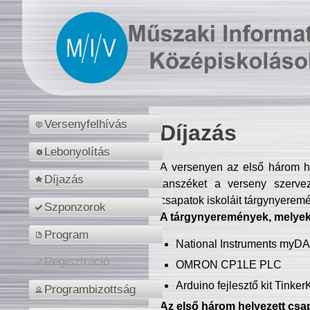
Versenyfelhívás
Díjazás
Lebonyolítás
A versenyen az első három hel
Díjazás
tanszéket a verseny szerve
csapatok iskoláit tárgynyeremé
Szponzorok
A tárgynyeremények, melyekb
Program
National Instruments myD
Regisztráció
OMRON CP1LE PLC
Arduino fejlesztő kit Tinke
Programbizottság
Az első három helyezett csap