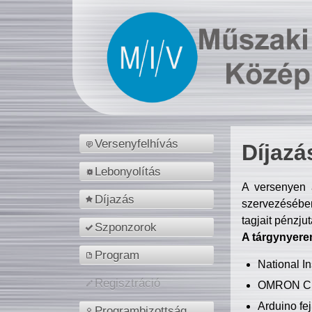
Versenyfelhívás
Díjazá
Lebonyolítás
A versenyen a
Díjazás
szervezésében
tagjait pénzju
Szponzorok
A tárgynyere
Program
National 
Regisztráció
OMRON C
Arduino fej
Programbizottság