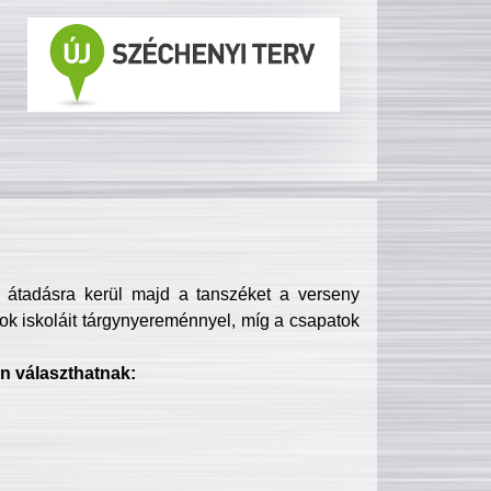
s átadásra kerül majd a tanszéket a verseny
ok iskoláit tárgynyereménnyel, míg a csapatok
n választhatnak: