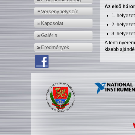
Az első három
Versenyhelyszín
1. helyeze
Kapcsolat
2. helyeze
3. helyeze
Galéria
A fenti nyere
Eredmények
kisebb ajándé