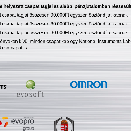
 helyezett csapat tagjai az alábbi pénzjutalomban részesül
tt csapat tagjai összesen 90.000Ft egyszeri ösztöndíjat kapnak
tt csapat tagjai összesen 60.000Ft egyszeri ösztöndíjat kapnak
tt csapat tagjai összesen 30.000Ft egyszeri ösztöndíjat kapnak
ményeken kívül minden csapat kap egy National Instruments LabV
kcsomagot is