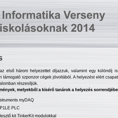
s
z első három helyezettet díjazzuk, valamint egy különdíj i
 támogató szponzor cégek jóvoltából. A helyezést elért csapat
talomban részesítjük.
mények, melyekből a kísérő tanárok a helyezés sorrendjébe
Instruments myDAQ
P1LE PLC
lesztő kit TinkerKit modulokkal