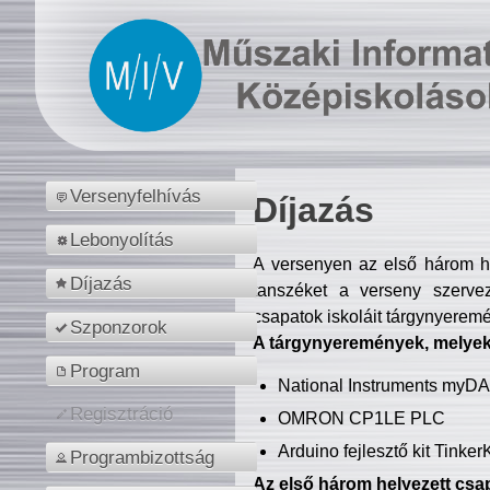
Versenyfelhívás
Díjazás
Lebonyolítás
A versenyen az első három hel
Díjazás
tanszéket a verseny szerve
csapatok iskoláit tárgynyeremé
Szponzorok
A tárgynyeremények, melyekb
Program
National Instruments myD
Regisztráció
OMRON CP1LE PLC
Arduino fejlesztő kit Tinke
Programbizottság
Az első három helyezett csap