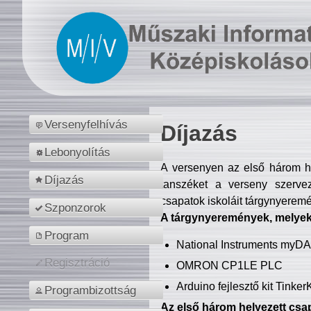
Versenyfelhívás
Díjazás
Lebonyolítás
A versenyen az első három hel
Díjazás
tanszéket a verseny szerve
csapatok iskoláit tárgynyeremé
Szponzorok
A tárgynyeremények, melyekb
Program
National Instruments myD
Regisztráció
OMRON CP1LE PLC
Arduino fejlesztő kit Tinke
Programbizottság
Az első három helyezett csap