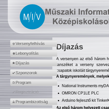
Versenyfelhívás
Díjazás
Lebonyolítás
A versenyen az első három hel
Díjazás
tanszéket a verseny szerve
csapatok iskoláit tárgynyeremé
Szponzorok
A tárgynyeremények, melyekb
Program
National Instruments myD
Regisztráció
OMRON CP1LE PLC
Arduino fejlesztő kit Tinke
Programbizottság
Az első három helyezett csap