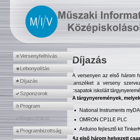
Versenyfelhívás
Díjazás
Lebonyolítás
A versenyen az első három hel
Díjazás
tanszéket a verseny szerve
csapatok iskoláit tárgynyeremé
Szponzorok
A tárgynyeremények, melyekb
Program
National Instruments myD
Regisztráció
OMRON CP1LE PLC
Arduino fejlesztő kit Tinke
Programbizottság
Az első három helyezett csap