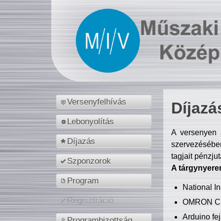
Versenyfelhívás
Díjazá
Lebonyolítás
A versenyen a
Díjazás
szervezésében
tagjait pénzju
Szponzorok
A tárgynyere
Program
National 
Regisztráció
OMRON C
Arduino fej
Programbizottság