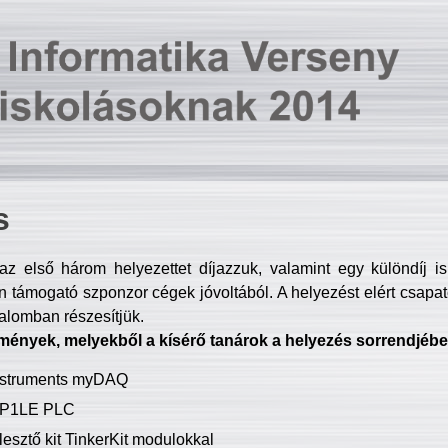
s
z első három helyezettet díjazzuk, valamint egy különdíj i
 támogató szponzor cégek jóvoltából. A helyezést elért csapat
talomban részesítjük.
mények, melyekből a kísérő tanárok a helyezés sorrendjébe
Instruments myDAQ
P1LE PLC
lesztő kit TinkerKit modulokkal