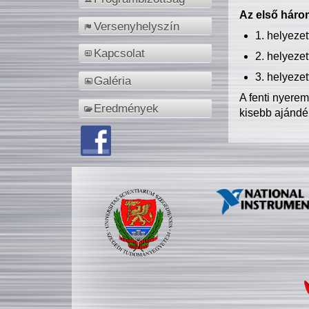
Az első három
Versenyhelyszín
1. helyeze
Kapcsolat
2. helyeze
3. helyeze
Galéria
A fenti nyere
Eredmények
kisebb ajándé