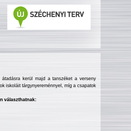
s átadásra kerül majd a tanszéket a verseny
ok iskoláit tárgynyereménnyel, míg a csapatok
n választhatnak: