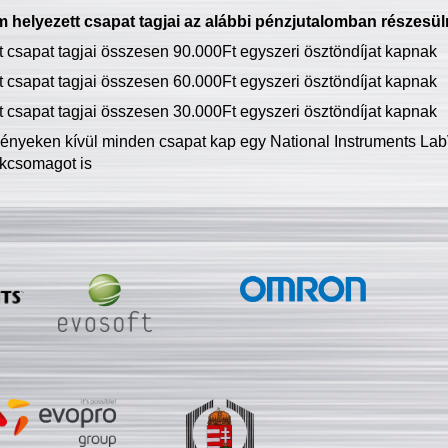
 helyezett csapat tagjai az alábbi pénzjutalomban részesül
tt csapat tagjai összesen 90.000Ft egyszeri ösztöndíjat kapnak
tt csapat tagjai összesen 60.000Ft egyszeri ösztöndíjat kapnak
tt csapat tagjai összesen 30.000Ft egyszeri ösztöndíjat kapnak
ményeken kívül minden csapat kap egy National Instruments LabV
kcsomagot is