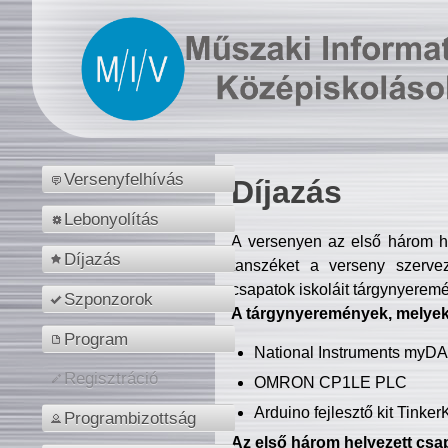
Versenyfelhívás
Díjazás
Lebonyolítás
A versenyen az első három hel
Díjazás
tanszéket a verseny szerve
csapatok iskoláit tárgynyeremé
Szponzorok
A tárgynyeremények, melyekb
Program
National Instruments myD
Regisztráció
OMRON CP1LE PLC
Arduino fejlesztő kit Tinke
Programbizottság
Az első három helyezett csap