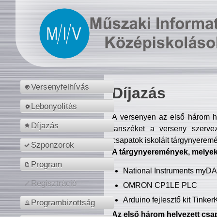
Versenyfelhívás
Díjazás
Lebonyolítás
A versenyen az első három hel
Díjazás
tanszéket a verseny szerve
csapatok iskoláit tárgynyeremé
Szponzorok
A tárgynyeremények, melyekb
Program
National Instruments myD
Regisztráció
OMRON CP1LE PLC
Arduino fejlesztő kit Tinke
Programbizottság
Az első három helyezett csap