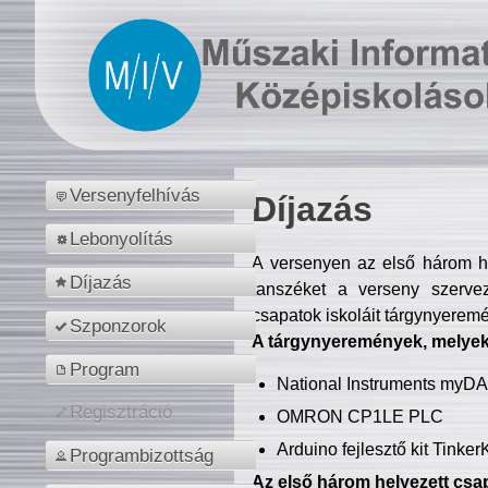
Versenyfelhívás
Díjazás
Lebonyolítás
A versenyen az első három hel
Díjazás
tanszéket a verseny szerve
csapatok iskoláit tárgynyeremé
Szponzorok
A tárgynyeremények, melyekb
Program
National Instruments myD
Regisztráció
OMRON CP1LE PLC
Arduino fejlesztő kit Tinke
Programbizottság
Az első három helyezett csap