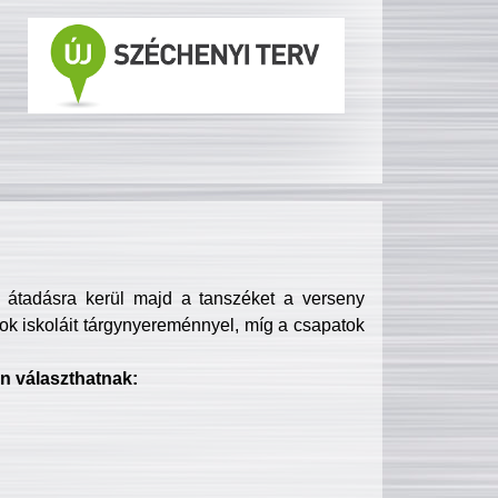
s átadásra kerül majd a tanszéket a verseny
ok iskoláit tárgynyereménnyel, míg a csapatok
n választhatnak: