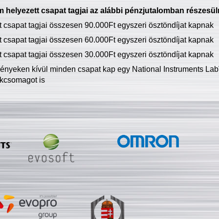
 helyezett csapat tagjai az alábbi pénzjutalomban részesül
tt csapat tagjai összesen 90.000Ft egyszeri ösztöndíjat kapnak
tt csapat tagjai összesen 60.000Ft egyszeri ösztöndíjat kapnak
tt csapat tagjai összesen 30.000Ft egyszeri ösztöndíjat kapnak
ményeken kívül minden csapat kap egy National Instruments LabV
kcsomagot is