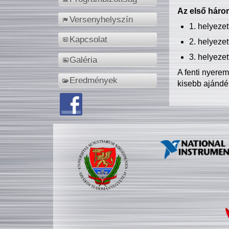
Az első három
Versenyhelyszín
1. helyeze
Kapcsolat
2. helyeze
3. helyeze
Galéria
A fenti nyere
Eredmények
kisebb ajándé