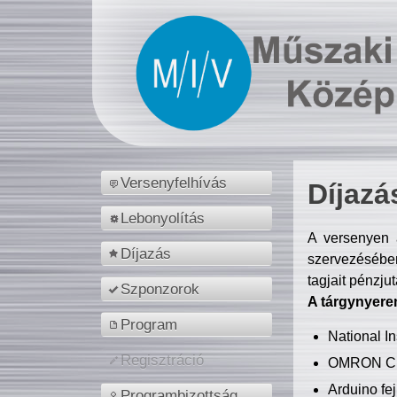
Versenyfelhívás
Díjazá
Lebonyolítás
A versenyen a
Díjazás
szervezésében
tagjait pénzju
Szponzorok
A tárgynyere
Program
National 
Regisztráció
OMRON C
Arduino fej
Programbizottság