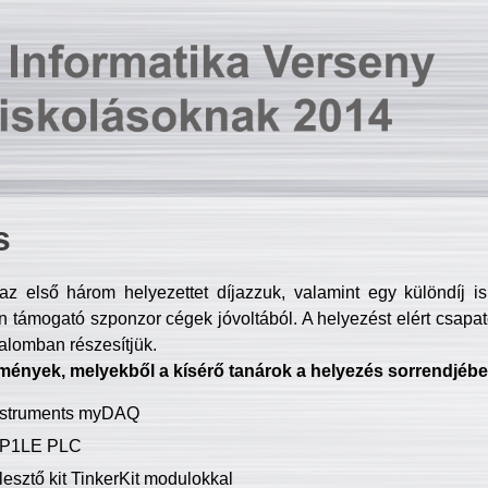
s
z első három helyezettet díjazzuk, valamint egy különdíj i
 támogató szponzor cégek jóvoltából. A helyezést elért csapat
talomban részesítjük.
mények, melyekből a kísérő tanárok a helyezés sorrendjébe
Instruments myDAQ
P1LE PLC
lesztő kit TinkerKit modulokkal