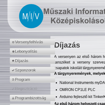
Versenyfelhívás
Díjazás
Lebonyolítás
A versenyen az első három hel
Díjazás
tanszéket a verseny szerve
csapatok iskoláit tárgynyeremé
Szponzorok
A tárgynyeremények, melyekb
Program
National Instruments myD
Regisztráció
OMRON CP1LE PLC
Arduino fejlesztő kit Tinke
Programbizottság
Az első három helyezett csap