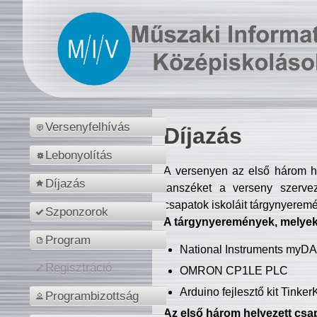
Versenyfelhívás
Díjazás
Lebonyolítás
A versenyen az első három hel
Díjazás
tanszéket a verseny szerve
csapatok iskoláit tárgynyeremé
Szponzorok
A tárgynyeremények, melyekb
Program
National Instruments myD
Regisztráció
OMRON CP1LE PLC
Arduino fejlesztő kit Tinke
Programbizottság
Az első három helyezett csap