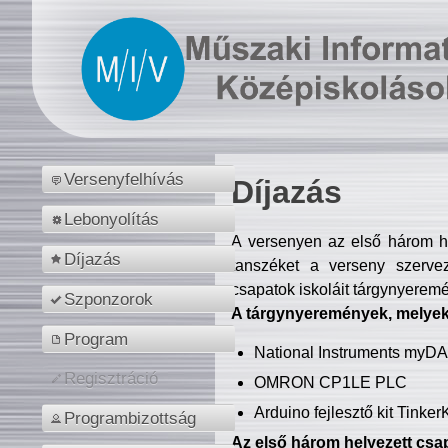
Versenyfelhívás
Díjazás
Lebonyolítás
A versenyen az első három hel
Díjazás
tanszéket a verseny szerve
csapatok iskoláit tárgynyeremé
Szponzorok
A tárgynyeremények, melyekb
Program
National Instruments myD
Regisztráció
OMRON CP1LE PLC
Arduino fejlesztő kit Tinke
Programbizottság
Az első három helyezett csap