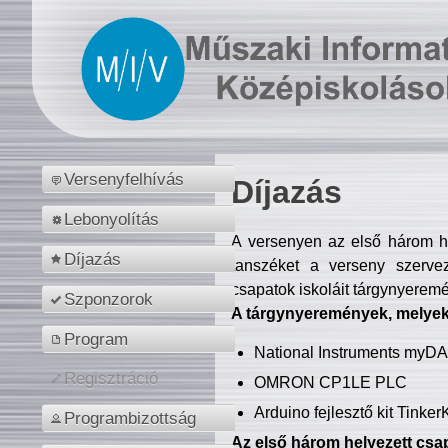
Versenyfelhívás
Díjazás
Lebonyolítás
A versenyen az első három hel
Díjazás
tanszéket a verseny szerve
csapatok iskoláit tárgynyeremé
Szponzorok
A tárgynyeremények, melyekb
Program
National Instruments myD
Regisztráció
OMRON CP1LE PLC
Arduino fejlesztő kit Tinke
Programbizottság
Az első három helyezett csap