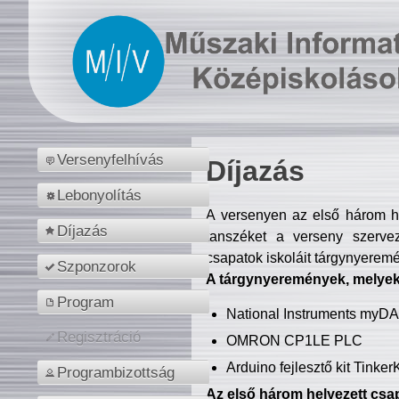
Versenyfelhívás
Díjazás
Lebonyolítás
A versenyen az első három hel
Díjazás
tanszéket a verseny szerve
csapatok iskoláit tárgynyeremé
Szponzorok
A tárgynyeremények, melyekb
Program
National Instruments myD
Regisztráció
OMRON CP1LE PLC
Arduino fejlesztő kit Tinke
Programbizottság
Az első három helyezett csap